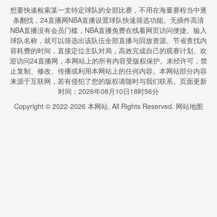
想要快速检索某一支特定球队的全部比赛，不用在海量赛程当中逐
条翻找，24直播网NBA直播设置球队快速筛选功能。无插件高清
NBA直播没有会员门槛，NBA直播免费在线看网页访问便捷。输入
球队名称，就可以筛选出该队伍全部直播与回放资源。节省查找内
容耗费的时间，直接定位主队对局，高效完成自己的观赛计划。欢
迎访问24直播网，本网站上的所有内容受版权保护。未经许可，禁
止复制、修改、传播或利用本网站上的任何内容。本网站部分内容
来源于互联网，若有侵犯了您的版权请随时与我们联系。页面更新
时间：2026年08月10日18时56分
Copyright © 2022-
2026
本网站. All Rights Reserved.
网站地图