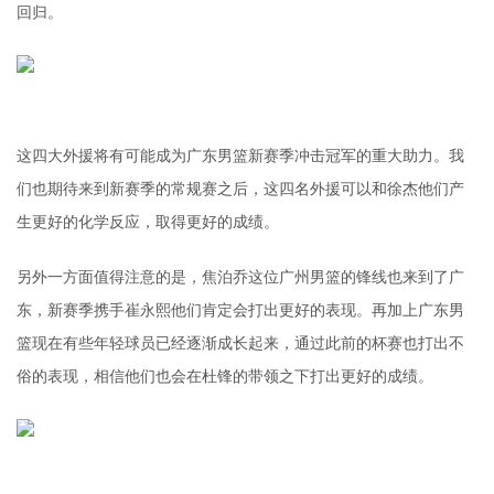
回归。
这四大外援将有可能成为广东男篮新赛季冲击冠军的重大助力。我
们也期待来到新赛季的常规赛之后，这四名外援可以和徐杰他们产
生更好的化学反应，取得更好的成绩。
另外一方面值得注意的是，焦泊乔这位广州男篮的锋线也来到了广
东，新赛季携手崔永熙他们肯定会打出更好的表现。再加上广东男
篮现在有些年轻球员已经逐渐成长起来，通过此前的杯赛也打出不
俗的表现，相信他们也会在杜锋的带领之下打出更好的成绩。