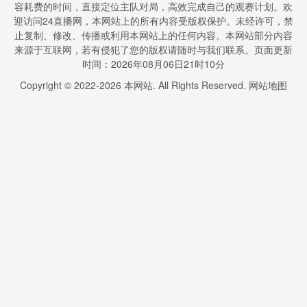
容耗费的时间，直接定位主队对局，高效完成自己的观赛计划。欢
迎访问24直播网，本网站上的所有内容受版权保护。未经许可，禁
止复制、修改、传播或利用本网站上的任何内容。本网站部分内容
来源于互联网，若有侵犯了您的版权请随时与我们联系。页面更新
时间：2026年08月06日21时10分
Copyright © 2022-
2026
本网站. All Rights Reserved.
网站地图