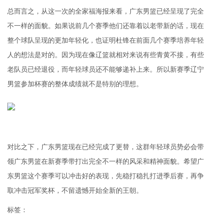
总而言之，从这一次的全家福海报来看，广东男篮已经呈现了完全
不一样的面貌。如果说前几个赛季他们还靠着以老带新的话，现在
整个球队呈现的更加年轻化，也证明杜锋在前面几个赛季培养年轻
人的想法是对的。因为现在像辽篮就相对来说有些青黄不接，有些
老队员已经退役，而年轻球员还不能够递补上来。所以新赛季辽宁
男篮参加杯赛的整体成绩就不是特别的理想。
对比之下，广东男篮现在已经完成了更替，这群年轻球员势必会带
领广东男篮在新赛季带打出完全不一样的风采和精神面貌。希望广
东男篮这个赛季可以冲击好的表现，先稳打稳扎打进季后赛，再争
取冲击冠军奖杯，不留遗憾开始全新的王朝。
标签：