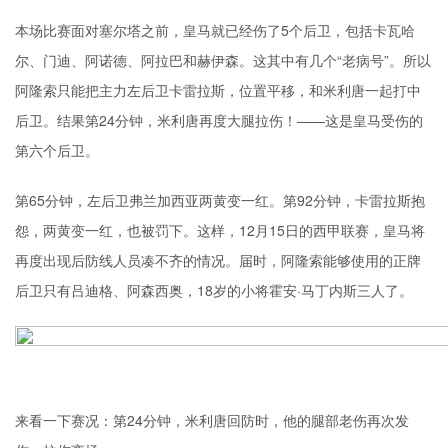
本场比赛面对塞尔塔之前，皇马就已经伤了5个后卫，包括卡瓦哈
尔、门迪、阿诺德、阿拉巴和赫伊森。这其中有几个“老病号”。所以
阿隆索只能把主力左后卫卡雷拉斯，位置平移，和米利唐一起打中
后卫。结果第24分钟，米利唐再度大腿拉伤！——这是皇马受伤的
第六个后卫。
第65分钟，左后卫弗兰加西亚两黄变一红。第92分钟，卡雷拉斯抱
怨，两黄变一红，也被罚下。这样，12月15日的西甲联赛，皇马将
再度出现后防线人员凑不齐的情况。届时，阿隆索能够使用的正牌
后卫只有吕迪格、阿森西奥，18岁的小将霍安·马丁内斯三人了。
来看一下赛况：第24分钟，米利唐回防时，他的腿部老伤再次发