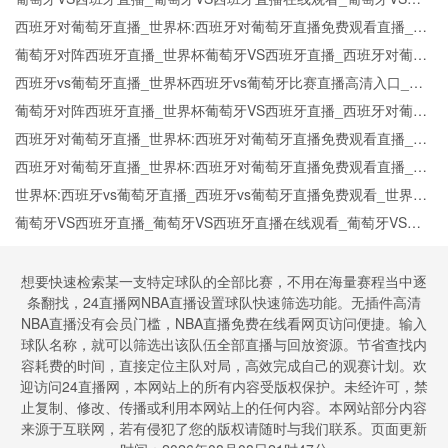
班牙实时全场直播入口
西班牙对葡萄牙直播_世界杯:西班牙对葡萄牙直播免费观看直播_世
界杯西班牙对葡萄牙直播在线观看高清无插件
葡萄牙对阵西班牙直播_世界杯葡萄牙VS西班牙直播_西班牙对葡萄
牙比赛直播在线无插件观看
西班牙vs葡萄牙直播_世界杯西班牙vs葡萄牙比赛直播高清入口_西
班牙vs葡萄牙预测分析直播
葡萄牙对阵西班牙直播_世界杯葡萄牙VS西班牙直播_西班牙对葡萄
牙比赛直播在线无插件观看
西班牙对葡萄牙直播_世界杯:西班牙对葡萄牙直播免费观看直播_世
界杯西班牙对葡萄牙直播在线观看高清无插件
西班牙对葡萄牙直播_世界杯:西班牙对葡萄牙直播免费观看直播_世
界杯西班牙对葡萄牙直播在线观看高清无插件
世界杯:西班牙vs葡萄牙直播_西班牙vs葡萄牙直播免费观看_世界杯
今日西班牙vs葡萄牙直播在线观看高清视频直播
葡萄牙VS西班牙直播_葡萄牙VS西班牙直播在线观看_葡萄牙VS西
班牙实时全场直播入口
想要快速检索某一支特定球队的全部比赛，不用在海量赛程当中逐
条翻找，24直播网NBA直播设置球队快速筛选功能。无插件高清
NBA直播没有会员门槛，NBA直播免费在线看网页访问便捷。输入
球队名称，就可以筛选出该队伍全部直播与回放资源。节省查找内
容耗费的时间，直接定位主队对局，高效完成自己的观赛计划。欢
迎访问24直播网，本网站上的所有内容受版权保护。未经许可，禁
止复制、修改、传播或利用本网站上的任何内容。本网站部分内容
来源于互联网，若有侵犯了您的版权请随时与我们联系。页面更新