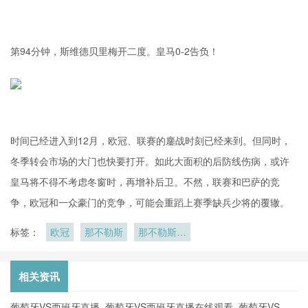
第94分钟，斯维德贝里梅开二度。皇马0-2告负！
时间已经进入到12月，欧冠、联赛的鏖战时刻已经来到。但同时，
冬季转会市场的大门也快要打开。如此大面积的后防线伤病，或许
皇马将不得不考虑冬窗时，再增补后卫。不然，联赛和巴萨的竞
争，欧冠和一众豪门的竞争，可能会重蹈上赛季缺兵少将的覆辙。
标签：
欧冠
那不勒斯
那不勒斯的
比赛之路
相关资讯
葡萄牙VS西班牙直播_葡萄牙VS西班牙直播在线观看_葡萄牙VS西