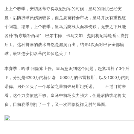
上上个赛季，
安切洛蒂
夺得欧冠冠军的时候，皇马的隐忧已经突
显：后防线球员伤病较多，但是夏窗转会市场，皇马并没有重视这
个问题。结果，上个赛季，皇马后防线大面积伤缺，无奈之下只能
各种“拆东墙补西墙”，巴尔韦德、卡马文加、楚阿梅尼等轮番回撤打
后卫。这种拼凑的战术自然是漏洞百出，结果4次面对巴萨全部输
球，最终连安切洛蒂的帅位也丢了！
本赛季，哈维·
阿隆索
上任。皇马意识到这个问题，赶紧增补了3个后
卫，分别是6200万的赫伊森，5000万的卡雷拉斯，以及1000万的阿
诺德。另外又买了一个希望之星前锋马斯坦托诺。——不过目前来
看，这个力度依然不够。皇马中前场实力强大，但是后防线老将太
多，目前赛季刚打了一半，又一次面临捉襟见肘的局面。