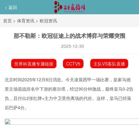
< 返回
首页
>
体育资讯
>
欧冠资讯
那不勒斯：欧冠征途上的战术博弈与荣耀突围
2025-12-30
世界杯直播专属链接
CCTV5
主队VS客队直播
北京时间2025年12月8日消息。今天凌晨西甲一场比赛，皇家马德
里主场迎战排名中下游的
塞尔塔
，经过90分钟激战，最终皇马0-2告
负，且付出2张红牌+主力中卫受伤离场的代价。这样，皇马已经落
后巴萨4分。