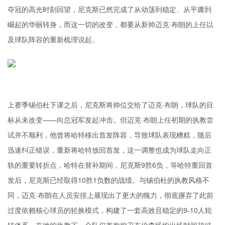
夺冠的高光时刻回望，尼克斯已然完成了从动荡到稳定、从平庸到
崛起的华丽转身，而这一切的改变，都要从新帅迈克·布朗的上任以
及球队阵容的重新梳理说起。
上赛季锡伯杜下课之后，尼克斯将帅位交给了迈克·布朗，球队的目
标从未改变——向总冠军发起冲击。但迈克·布朗上任初期的执教尝
试并不顺利，他曾将哈特移出首发阵容，导致球队表现糟糕，随后
迅速纠正错误，重新将哈特放回首发，这一调整也成为球队走向正
轨的重要转折点，哈特在替补期间，尼克斯9胜6负，等哈特重回首
发后，尼克斯已经取得10胜1负数的战绩。与锡伯杜的执教风格不
同，迈克·布朗在人员安排上展现出了更大的魄力，彻底摒弃了此前
过度依赖核心球员的轮换模式，构建了一套高效且稳定的9-10人轮