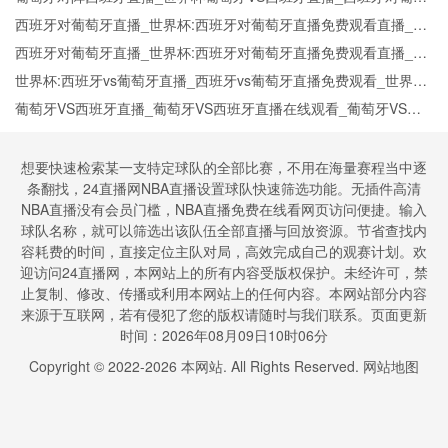
牙比赛直播在线无插件观看
西班牙对葡萄牙直播_世界杯:西班牙对葡萄牙直播免费观看直播_世
界杯西班牙对葡萄牙直播在线观看高清无插件
西班牙对葡萄牙直播_世界杯:西班牙对葡萄牙直播免费观看直播_世
界杯西班牙对葡萄牙直播在线观看高清无插件
世界杯:西班牙vs葡萄牙直播_西班牙vs葡萄牙直播免费观看_世界杯
今日西班牙vs葡萄牙直播在线观看高清视频直播
葡萄牙VS西班牙直播_葡萄牙VS西班牙直播在线观看_葡萄牙VS西
班牙实时全场直播入口
想要快速检索某一支特定球队的全部比赛，不用在海量赛程当中逐
条翻找，24直播网NBA直播设置球队快速筛选功能。无插件高清
NBA直播没有会员门槛，NBA直播免费在线看网页访问便捷。输入
球队名称，就可以筛选出该队伍全部直播与回放资源。节省查找内
容耗费的时间，直接定位主队对局，高效完成自己的观赛计划。欢
迎访问24直播网，本网站上的所有内容受版权保护。未经许可，禁
止复制、修改、传播或利用本网站上的任何内容。本网站部分内容
来源于互联网，若有侵犯了您的版权请随时与我们联系。页面更新
时间：2026年08月09日10时06分
Copyright © 2022-
2026
本网站. All Rights Reserved.
网站地图