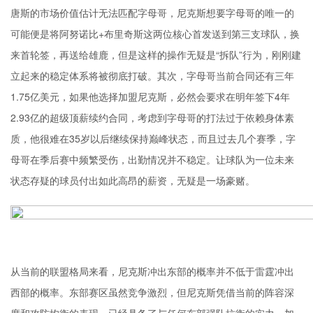
唐斯的市场价值估计无法匹配字母哥，尼克斯想要字母哥的唯一的
可能便是将阿努诺比+布里奇斯这两位核心首发送到第三支球队，换
来首轮签，再送给雄鹿，但是这样的操作无疑是“拆队”行为，刚刚建
立起来的稳定体系将被彻底打破。其次，字母哥当前合同还有三年
1.75亿美元，如果他选择加盟尼克斯，必然会要求在明年签下4年
2.93亿的超级顶薪续约合同，考虑到字母哥的打法过于依赖身体素
质，他很难在35岁以后继续保持巅峰状态，而且过去几个赛季，字
母哥在季后赛中频繁受伤，出勤情况并不稳定。让球队为一位未来
状态存疑的球员付出如此高昂的薪资，无疑是一场豪赌。
从当前的联盟格局来看，尼克斯冲出东部的概率并不低于雷霆冲出
西部的概率。东部赛区虽然竞争激烈，但尼克斯凭借当前的阵容深