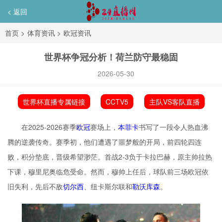
< 返回
首页
>
体育资讯
>
欧冠资讯
世界杯争冠分析！荷兰防守最稳固
2026-05-30
世界杯直播专属链接
CCTV5
主队VS客队直播
在2025-2026赛季
欧冠
赛场上，
本菲卡
书写了一段令人热血沸
腾的逆袭传奇。赛季初，他们遭遇了噩梦般的开局，前四轮四连
败，积分垫底，晋级希望渺茫。首战2-3负于卡拉巴赫，原主帅拉热
下课，穆里尼奥临危受命。然而，穆帅上任后，球队前三场欧冠依
旧失利，先后不敌
切尔西
、纽卡斯尔联和
勒沃库森
。